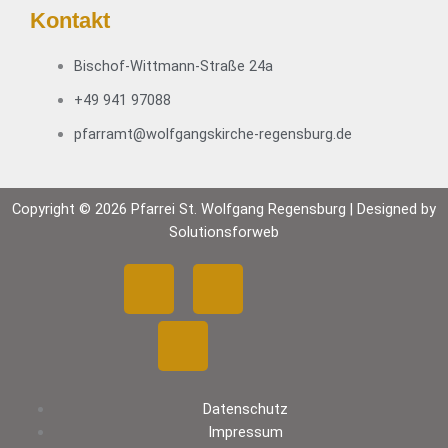
Kontakt
Bischof-Wittmann-Straße 24a
+49 941 97088
pfarramt@wolfgangskirche-regensburg.de
Copyright © 2026 Pfarrei St. Wolfgang Regensburg | Designed by
Solutionsforweb
F
Y
I
a
o
n
c
u
s
Datenschutz
e
t
t
Impressum