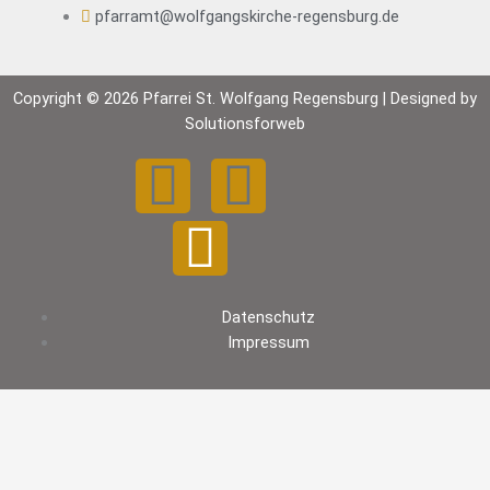
pfarramt@wolfgangskirche-regensburg.de
Copyright © 2026 Pfarrei St. Wolfgang Regensburg | Designed by
Solutionsforweb
F
Y
I
a
o
n
c
u
s
Datenschutz
e
t
t
Impressum
b
u
a
o
b
g