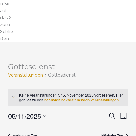
n Sie
auf
das X
zum
Schlie
ßen
Gottesdienst
V
e
Veranstaltungen
Gottesdienst
r
a
n
Keine Veranstaltungen für 5. November 2025 vorgesehen. Hier
H
s
geht es zu den
nächsten bevorstehenden Veranstaltungen
.
i
t
n
a
05/11/2025
w
V
V
S
T
e
l
u
e
e
i
D
a
c
t
r
r
s
g
a
h
u
a
a
Vorheriger Tag
Nächster Tag